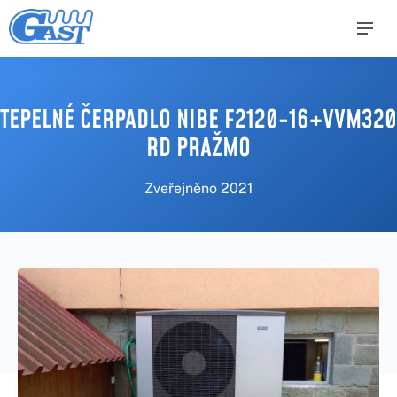
TEPELNÉ ČERPADLO NIBE F2120-16+VVM320
RD PRAŽMO
Zveřejněno
2021