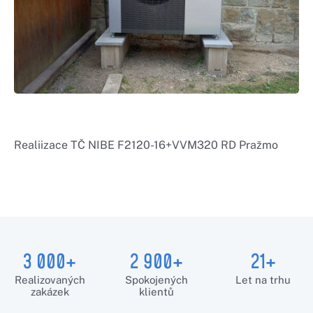
Realiizace TČ NIBE F2120-16+VVM320 RD Pražmo
3 000+
2 900+
21+
Realizovaných
Spokojených
Let na trhu
zakázek
klientů