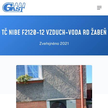
TČ NIBE F2120-12 VZDUCH-VODA RD ŽABEŇ
Zveřejněno
2021