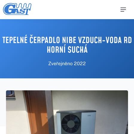
TEPELNÉ ČERPADLO NIBE VZDUCH-VODA RD
HORNÍ SUCHÁ
Zveřejněno
2022