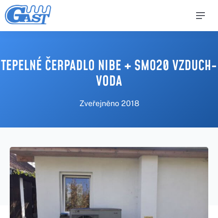
TEPELNÉ ČERPADLO NIBE + SMO20 VZDUCH-
VODA
Zveřejněno
2018