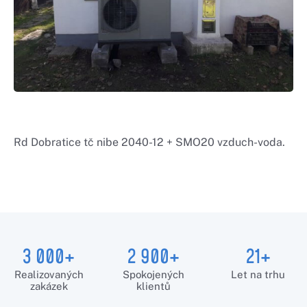
Rd Dobratice tč nibe 2040-12 + SMO20 vzduch-voda.
3 000+
2 900+
21+
Realizovaných
Spokojených
Let na trhu
zakázek
klientů