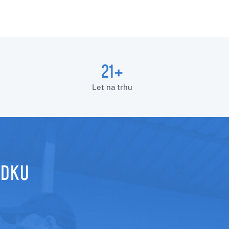
21+
Let na trhu
ÍDKU