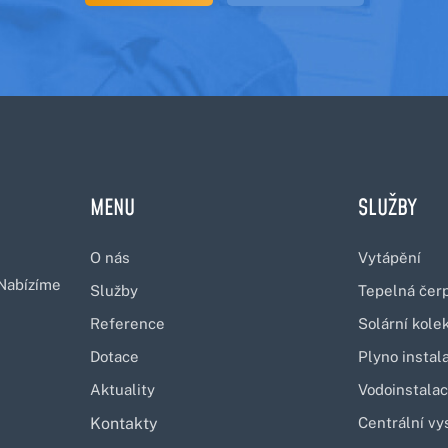
MENU
SLUŽBY
O nás
Vytápění
 Nabízíme
Služby
Tepelná čer
Reference
Solární kole
Dotace
Plyno instal
Aktuality
Vodoinstala
Kontakty
Centrální vy