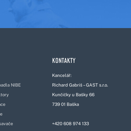
KONTAKTY
Kancelář:
padla NIBE
Richard Gabriš – GAST s.r.o.
ktory
Kunčičky u Bašky 66
ace
739 01 Baška
ce
savače
+420 608 974 133