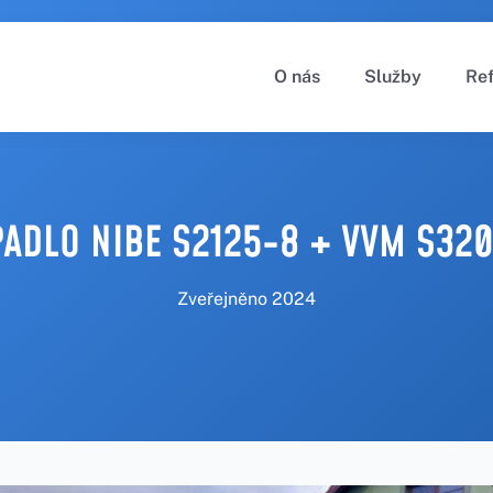
O nás
Služby
Re
PADLO NIBE S2125-8 + VVM S320
Zveřejněno
2024