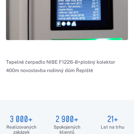
Tepelné čerpadlo NIBE F1226-8+plošný kolektor
400m novostavba rodinný dům Řepiště
3 000+
2 900+
21+
Realizovaných
Spokojených
Let na trhu
zakázek
klientů