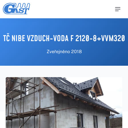
TČ NIBE VZDUCH-VODA F 2120-8+VVM320
Zveřejněno
2018