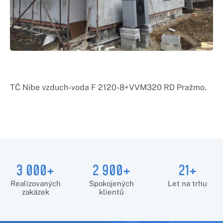
TČ Nibe vzduch-voda F 2120-8+VVM320 RD Pražmo.
3 000+
2 900+
21+
Realizovaných
Spokojených
Let na trhu
zakázek
klientů