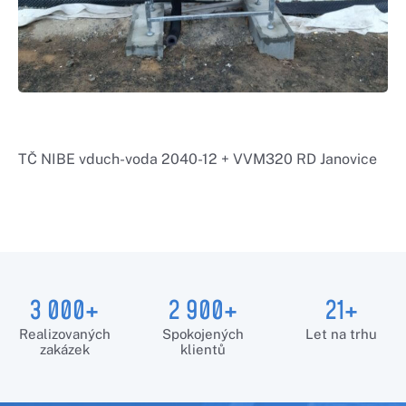
TČ NIBE vduch-voda 2040-12 + VVM320 RD Janovice
3 000+
2 900+
21+
Realizovaných
Spokojených
Let na trhu
zakázek
klientů