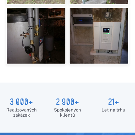
3 000+
2 900+
21+
Realizovaných
Spokojených
Let na trhu
zakázek
klientů