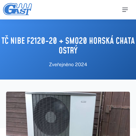
TČ NIBE F2120-20 + SMO20 HORSKÁ CHATA
OSTRÝ
Zveřejněno
2024