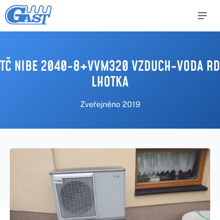
TČ NIBE 2040-8+VVM320 VZDUCH-VODA RD
LHOTKA
Zveřejněno
2019