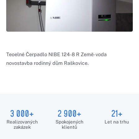
Teoelné Čerpadlo NIBE 124-8 R Země-voda
novostavba rodinný dům Raškovice.
3 000+
2 900+
21+
Realizovaných
Spokojených
Let na trhu
zakázek
klientů