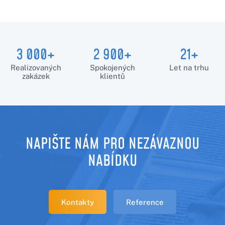
3 000+
2 900+
21+
Realizovaných
Spokojených
Let na trhu
zakázek
klientů
NAPIŠTE NÁM PRO NEZÁVAZNOU
NABÍDKU
Kontakty
Reference