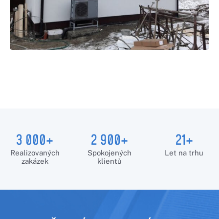
3 000+
2 900+
21+
Realizovaných
Spokojených
Let na trhu
zakázek
klientů