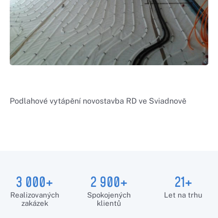
Podlahové vytápění novostavba RD ve Sviadnově
3 000+
2 900+
21+
Realizovaných
Spokojených
Let na trhu
zakázek
klientů