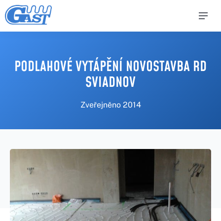
PODLAHOVÉ VYTÁPĚNÍ NOVOSTAVBA RD
SVIADNOV
Zveřejněno
2014