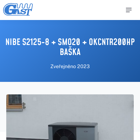
NIBE S2125-8 + SMO20 + OKCNTR200HP
BAŠKA
Zveřejněno
2023