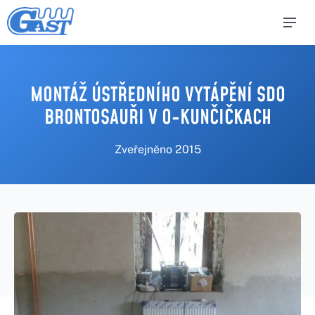
MONTÁŽ ÚSTŘEDNÍHO VYTÁPĚNÍ SDO
BRONTOSAUŘI V O-KUNČIČKACH
Zveřejněno
2015