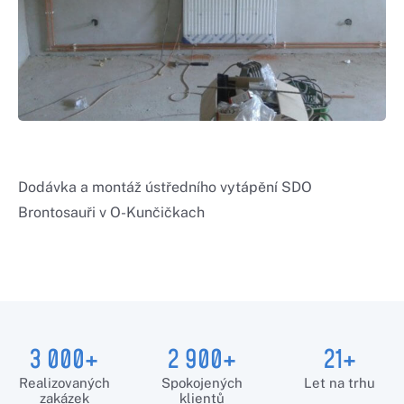
Dodávka a montáž ústředního vytápění SDO
Brontosauři v O-Kunčičkach
3 000+
2 900+
21+
Realizovaných
Spokojených
Let na trhu
zakázek
klientů