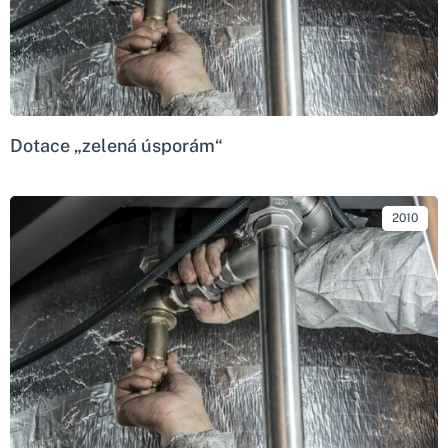
Dotace „zelená úsporám“
2010