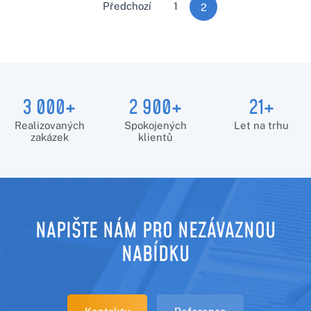
STRÁNKOVÁNÍ
Předchozí
1
2
PŘÍSPĚVKŮ
3 000+
2 900+
21+
Realizovaných
Spokojených
Let na trhu
zakázek
klientů
NAPIŠTE NÁM PRO NEZÁVAZNOU
NABÍDKU